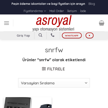
Skip
Blog
Peşin ödeme iskontoları ve bayi fiyatları için arayın
to
Fiyatlandırma
Mail Order
İletişim
İade
content
Giriş Yap
WHATSAPP
♥
snrfw
Ürünler “snrfw” olarak etiketlendi
FILTRELE