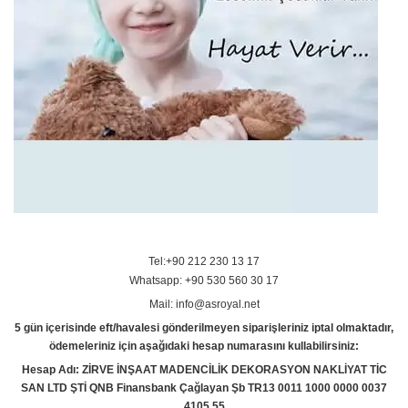
Tel:+90 212 230 13 17
Whatsapp: +90 530 560 30 17
Mail: info@asroyal.net
5 gün içerisinde eft/havalesi gönderilmeyen siparişleriniz iptal olmaktadır,
ödemeleriniz için aşağıdaki hesap numarasını kullabilirsiniz:
Hesap Adı: ZİRVE İNŞAAT MADENCİLİK DEKORASYON NAKLİYAT TİC
SAN LTD ŞTİ QNB Finansbank Çağlayan Şb TR13 0011 1000 0000 0037
4105 55