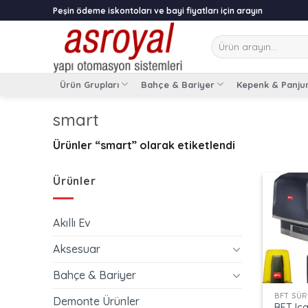
Skip
Peşin ödeme iskontoları ve bayi fiyatları için arayın
to
content
Ara:
Ürün Grupları
Bahçe & Bariyer
Kepenk & Panju
smart
Ürünler “smart” olarak etiketlendi
Ürünler
Akıllı Ev
Aksesuar
+
Bahçe & Bariyer
Demonte Ürünler
BFT Ic