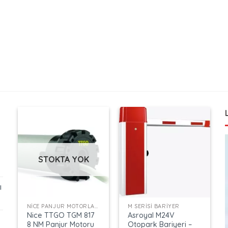
STOKTA YOK
ı
+
+
NICE PANJUR MOTORLARI
M SERISI BARIYER
Nice TTGO TGM 817
Asroyal M24V
8 NM Panjur Motoru
Otopark Bariyeri –