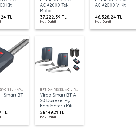
00 Kit
AC A2000 Tek
AC A2000 V Kit
Motor
,24
TL
37.222,59
TL
46.528,24
TL
l
Kdv Dahil
Kdv Dahil
+
BFT SEKSIYONEL KAPI MOTORU
BFT DAIRESEL AÇILIR KAPI MOTORU
lli Smart BT
Virgo Smart BT A
20 Dairesel Açılır
Kapı Motoru Kiti
27
TL
28.149,31
TL
l
Kdv Dahil