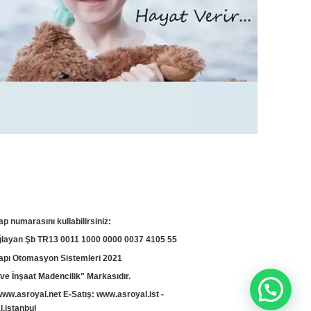
ap numarasını kullabilirsiniz:
yan Şb TR13 0011 1000 0000 0037 4105 55
apı Otomasyon Sistemleri 2021
ve İnşaat Madencilik" Markasıdır.
www.asroyal.net
E-Satış:
www.asroyal.ist
-
.istanbul