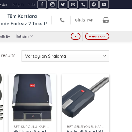
Order
İletişim
İade
Tüm Kartlara
GIRIŞ YAP
ade Farksız
2 Taksit!
ıllı Ev
İletişim
♥
WHATSAPP
 results
+
+
BFT SÜRGÜLÜ KAPI MOTORLARI
BFT SEKSIYONEL KAPI MOTORU
BFT Icaro Smart
Botticelli Smart BT