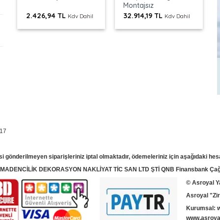
Montajsız
2.426,94
TL
32.914,19
TL
Kdv Dahil
Kdv Dahil
 17
si gönderilmeyen siparişleriniz iptal olmaktadır, ödemeleriniz için aşağıdaki hes
T MADENCİLİK DEKORASYON NAKLİYAT TİC SAN LTD ŞTİ QNB Finansbank Çağla
© Asroyal
Y
Asroyal "Zir
Kurumsal:
www.asroyal