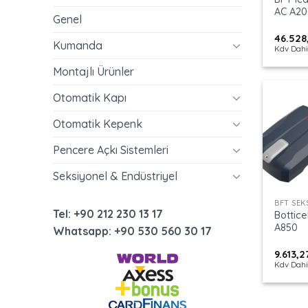
AC A20
Genel
46.528
Kumanda
Kdv Dahi
Montajlı Ürünler
Otomatik Kapı
Otomatik Kepenk
Pencere Açkı Sistemleri
Seksiyonel & Endüstriyel
+
Tel: +90 212 230 13 17
Bottice
A850
Whatsapp: +90 530 560 30 17
9.613,
Kdv Dahi