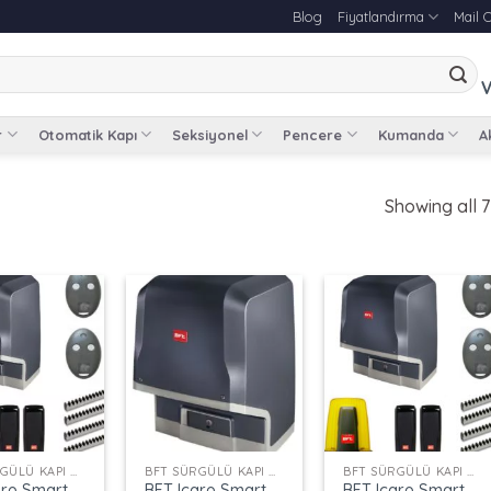
Blog
Fiyatlandırma
Mail 
V
r
Otomatik Kapı
Seksiyonel
Pencere
Kumanda
Ak
Showing all 7
+
+
BFT SÜRGÜLÜ KAPI MOTORLARI
BFT SÜRGÜLÜ KAPI MOTORLARI
BFT SÜRGÜLÜ KAPI MOTORLARI
aro Smart
BFT Icaro Smart
BFT Icaro Smart