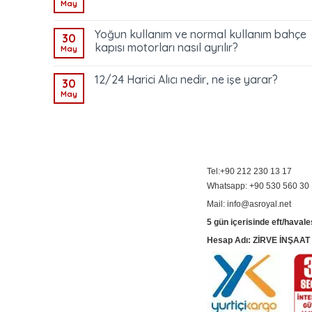
May
Yoğun kullanım ve normal kullanım bahçe
30
kapısı motorları nasıl ayrılır?
May
12/24 Harici Alıcı nedir, ne işe yarar?
30
May
Tel:+90 212 230 13 17
Whatsapp: +90 530 560 30
Mail: info@asroyal.net
5 gün içerisinde eft/havale
Hesap Adı: ZİRVE İNŞAA