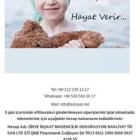
Tel:+90 212 230 13 17
Whatsapp: +90 530 560 30 17
Mail: info@asroyal.net
5 gün içerisinde eft/havalesi gönderilmeyen siparişleriniz iptal olmaktadır,
ödemeleriniz için aşağıdaki hesap numarasını kullabilirsiniz:
Hesap Adı: ZİRVE İNŞAAT MADENCİLİK DEKORASYON NAKLİYAT TİC
SAN LTD ŞTİ QNB Finansbank Çağlayan Şb TR13 0011 1000 0000 0037
4105 55