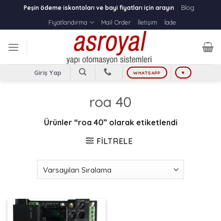
Skip
Blog
Peşin ödeme iskontoları ve bayi fiyatları için arayın
to
Fiyatlandırma
Mail Order
İletişim
İade
content
Giriş Yap
WHATSAPP
♥
roa 40
Ürünler “roa 40” olarak etiketlendi
FILTRELE