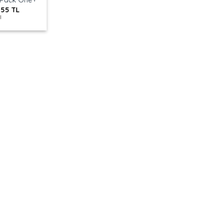
 Pack One+
,55
TL
l