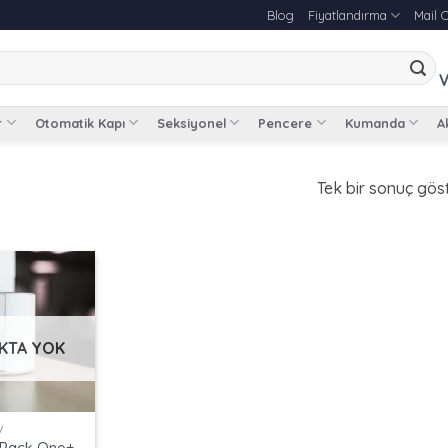
Blog
Fiyatlandırma
Mail 
V
r
Otomatik Kapı
Seksiyonel
Pencere
Kumanda
Ak
Tek bir sonuç göst
KTA YOK
V