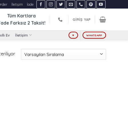
Order
İletişim
İade
Tüm Kartlara
GIRIŞ YAP
ade Farksız
2 Taksit!
ıllı Ev
İletişim
♥
WHATSAPP
eriliyor