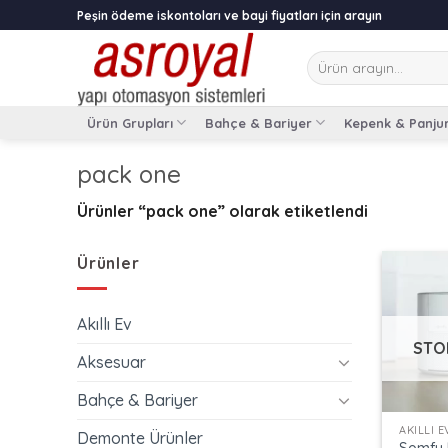
Skip
Peşin ödeme iskontoları ve bayi fiyatları için arayın
to
content
Ara:
Ürün Grupları
Bahçe & Bariyer
Kepenk & Panju
pack one
Ürünler “pack one” olarak etiketlendi
Ürünler
Akıllı Ev
STO
Aksesuar
+
Bahçe & Bariyer
AKILLI E
Demonte Ürünler