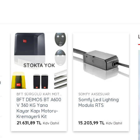
STOKTA YOK
ı
+
+
BFT SÜRGÜLÜ KAPI MOTORLARI
SOMFY AKSESUAR
BFT DEIMOS BT A600
Somfy Led Lighting
V 360 KG Yana
Modulis RTS
Kayar Kapı Motoru-
Kremayerli Kit
21.631,89
TL
15.203,99
TL
Kdv Dahil
Kdv Dahil