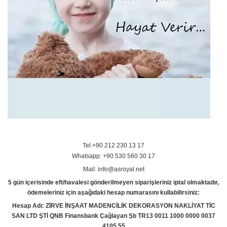
Tel:+90 212 230 13 17
Whatsapp: +90 530 560 30 17
Mail: info@asroyal.net
5 gün içerisinde eft/havalesi gönderilmeyen siparişleriniz iptal olmaktadır,
ödemeleriniz için aşağıdaki hesap numarasını kullabilirsiniz:
Hesap Adı: ZİRVE İNŞAAT MADENCİLİK DEKORASYON NAKLİYAT TİC
SAN LTD ŞTİ QNB Finansbank Çağlayan Şb TR13 0011 1000 0000 0037
4105 55