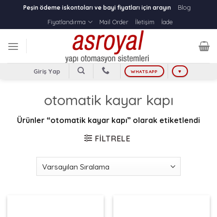
Skip
Blog
Peşin ödeme iskontoları ve bayi fiyatları için arayın
to
Fiyatlandırma
Mail Order
İletişim
İade
content
Giriş Yap
WHATSAPP
♥
otomatik kayar kapı
Ürünler “otomatik kayar kapı” olarak etiketlendi
FILTRELE