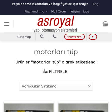
Skip
Blog
Peşin ödeme iskontoları ve bayi fiyatları için arayın
to
Fiyatlandırma
Mail Order
İletişim
İade
content
Giriş Yap
WHATSAPP
♥
motorları tüp
Ürünler “motorları tüp” olarak etiketlendi
FILTRELE