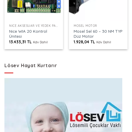
NICE AKSESUAR VE YEDEK PARÇALAR
MOSEL MOTOR
Nice WIA 20 Kontrol
Mosel Sel 60 – 30 NM TYP
Ünitesi
Düz Motor
13.433,31
TL
1.928,04
TL
Kdv Dahil
Kdv Dahil
Lösev Hayat Kurtarır