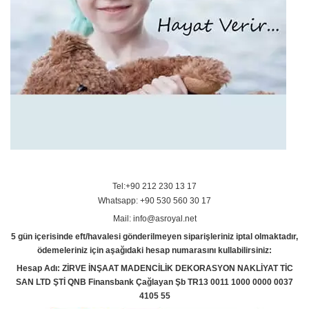
Tel:+90 212 230 13 17
Whatsapp: +90 530 560 30 17
Mail: info@asroyal.net
5 gün içerisinde eft/havalesi gönderilmeyen siparişleriniz iptal olmaktadır,
ödemeleriniz için aşağıdaki hesap numarasını kullabilirsiniz:
Hesap Adı: ZİRVE İNŞAAT MADENCİLİK DEKORASYON NAKLİYAT TİC
SAN LTD ŞTİ QNB Finansbank Çağlayan Şb TR13 0011 1000 0000 0037
4105 55