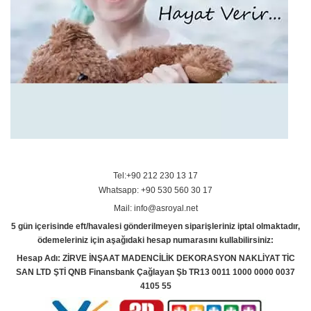
Tel:+90 212 230 13 17
Whatsapp: +90 530 560 30 17
Mail: info@asroyal.net
5 gün içerisinde eft/havalesi gönderilmeyen siparişleriniz iptal olmaktadır,
ödemeleriniz için aşağıdaki hesap numarasını kullabilirsiniz:
Hesap Adı: ZİRVE İNŞAAT MADENCİLİK DEKORASYON NAKLİYAT TİC
SAN LTD ŞTİ QNB Finansbank Çağlayan Şb TR13 0011 1000 0000 0037
4105 55