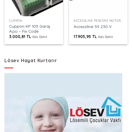
CUPPON
ACCESSLINE PENCERE MOTORU
Cuppon KP 105 Garaj
Accessline 55 230 V
Açıcı – Fix Code
3.000,81
TL
17.905,95
TL
Kdv Dahil
Kdv Dahil
Lösev Hayat Kurtarır