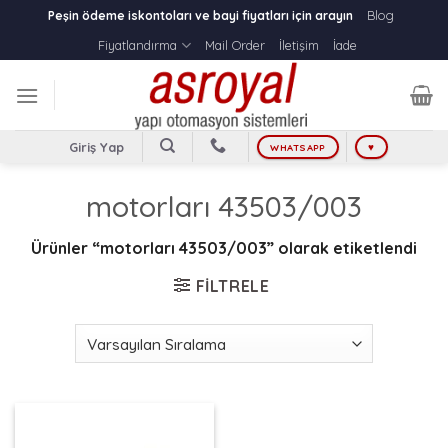
Skip
Blog
Peşin ödeme iskontoları ve bayi fiyatları için arayın
to
Fiyatlandırma
Mail Order
İletişim
İade
content
Giriş Yap
WHATSAPP
♥
motorları 43503/003
Ürünler “motorları 43503/003” olarak etiketlendi
FILTRELE