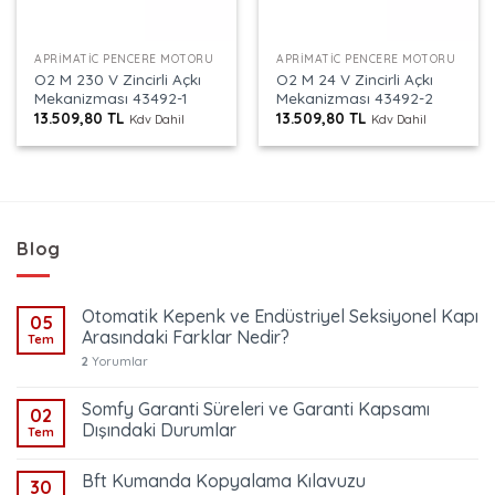
APRIMATIC PENCERE MOTORU
APRIMATIC PENCERE MOTORU
O2 M 230 V Zincirli Açkı
O2 M 24 V Zincirli Açkı
Mekanizması 43492-1
Mekanizması 43492-2
13.509,80
TL
13.509,80
TL
Kdv Dahil
Kdv Dahil
Blog
Otomatik Kepenk ve Endüstriyel Seksiyonel Kapı
05
Arasındaki Farklar Nedir?
Tem
2
Yorumlar
Somfy Garanti Süreleri ve Garanti Kapsamı
02
Dışındaki Durumlar
Tem
Bft Kumanda Kopyalama Kılavuzu
30