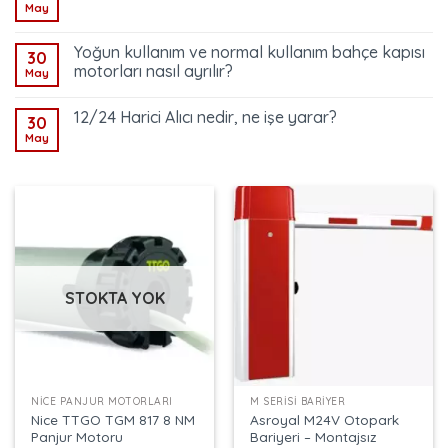
May
Yoğun kullanım ve normal kullanım bahçe kapısı
30
motorları nasıl ayrılır?
May
12/24 Harici Alıcı nedir, ne işe yarar?
30
May
STOKTA YOK
NICE PANJUR MOTORLARI
M SERISI BARIYER
Nice TTGO TGM 817 8 NM
Asroyal M24V Otopark
Panjur Motoru
Bariyeri – Montajsız