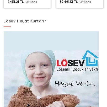
2.431,21
TL
32.991,13
TL
Kdv Dahil
Kdv Dahil
Lösev Hayat Kurtarır