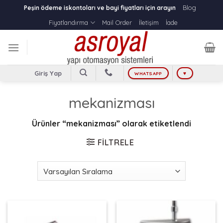
Skip
Blog
Peşin ödeme iskontoları ve bayi fiyatları için arayın
to
Fiyatlandırma
Mail Order
İletişim
İade
content
Giriş Yap
WHATSAPP
♥
mekanizması
Ürünler “mekanizması” olarak etiketlendi
FILTRELE