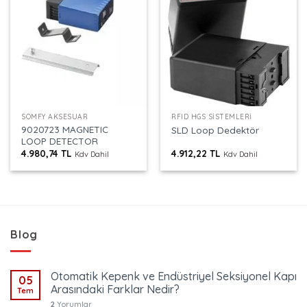
SOMFY AKSESUAR
RFID HGS SISTEMLERI
9020723 MAGNETIC
SLD Loop Dedektör
LOOP DETECTOR
4.980,74
TL
4.912,22
TL
Kdv Dahil
Kdv Dahil
Blog
Otomatik Kepenk ve Endüstriyel Seksiyonel Kapı
05
Arasındaki Farklar Nedir?
Tem
2
Yorumlar