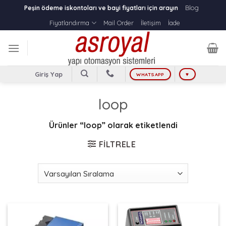
Skip
Blog
Peşin ödeme iskontoları ve bayi fiyatları için arayın
to
Fiyatlandırma
Mail Order
İletişim
İade
content
Giriş Yap
WHATSAPP
♥
loop
Ürünler “loop” olarak etiketlendi
FILTRELE