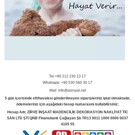
Tel:+90 212 230 13 17
Whatsapp: +90 530 560 30 17
Mail: info@asroyal.net
5 gün içerisinde eft/havalesi gönderilmeyen siparişleriniz iptal olmaktadır,
ödemeleriniz için aşağıdaki hesap numarasını kullabilirsiniz:
Hesap Adı: ZİRVE İNŞAAT MADENCİLİK DEKORASYON NAKLİYAT TİC
SAN LTD ŞTİ QNB Finansbank Çağlayan Şb TR13 0011 1000 0000 0037
4105 55