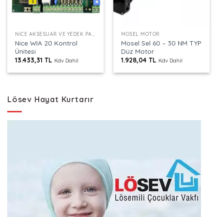
NICE AKSESUAR VE YEDEK PARÇALAR
MOSEL MOTOR
Nice WIA 20 Kontrol
Mosel Sel 60 – 30 NM TYP
Ünitesi
Düz Motor
13.433,31
TL
1.928,04
TL
Kdv Dahil
Kdv Dahil
Lösev Hayat Kurtarır