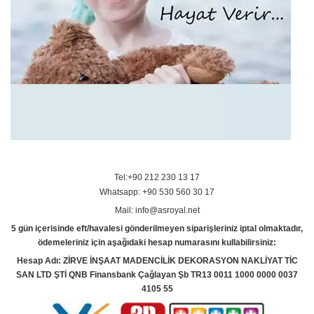
Tel:+90 212 230 13 17
Whatsapp: +90 530 560 30 17
Mail: info@asroyal.net
5 gün içerisinde eft/havalesi gönderilmeyen siparişleriniz iptal olmaktadır,
ödemeleriniz için aşağıdaki hesap numarasını kullabilirsiniz:
Hesap Adı: ZİRVE İNŞAAT MADENCİLİK DEKORASYON NAKLİYAT TİC
SAN LTD ŞTİ QNB Finansbank Çağlayan Şb TR13 0011 1000 0000 0037
4105 55