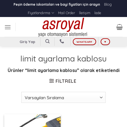
Skip
Blog
Peşin ödeme iskontoları ve bayi fiyatları için arayın
to
Fiyatlandırma
Mail Order
İletişim
İade
content
Giriş Yap
WHATSAPP
♥
limit ayarlama kablosu
Ürünler “limit ayarlama kablosu” olarak etiketlendi
FILTRELE