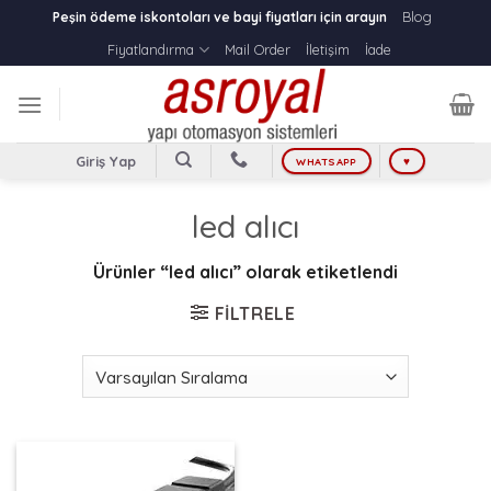
Skip
Blog
Peşin ödeme iskontoları ve bayi fiyatları için arayın
to
Fiyatlandırma
Mail Order
İletişim
İade
content
Giriş Yap
WHATSAPP
♥
led alıcı
Ürünler “led alıcı” olarak etiketlendi
FILTRELE