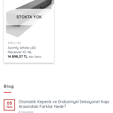
STOKTA YOK
AKILLI EV
Somfy White LED
Receiver IO 16L
14.898,37
TL
Kdv Dahil
Blog
Otomatik Kepenk ve Endüstriyel Seksiyonel Kapı
05
Arasındaki Farklar Nedir?
Tem
2
Yorumlar