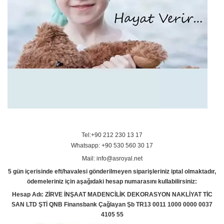
Tel:+90 212 230 13 17
Whatsapp: +90 530 560 30 17
Mail: info@asroyal.net
5 gün içerisinde eft/havalesi gönderilmeyen siparişleriniz iptal olmaktadır,
ödemeleriniz için aşağıdaki hesap numarasını kullabilirsiniz:
Hesap Adı: ZİRVE İNŞAAT MADENCİLİK DEKORASYON NAKLİYAT TİC
SAN LTD ŞTİ QNB Finansbank Çağlayan Şb TR13 0011 1000 0000 0037
4105 55