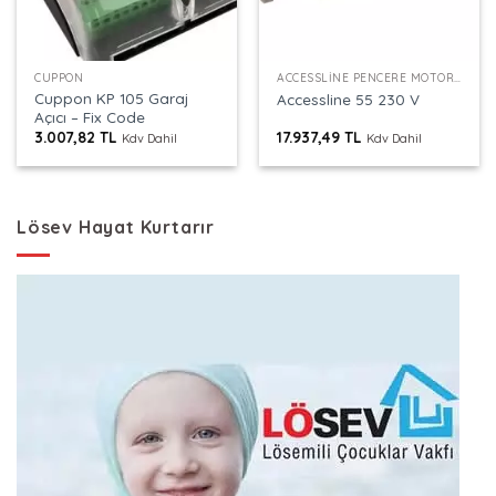
CUPPON
ACCESSLINE PENCERE MOTORU
Cuppon KP 105 Garaj
Accessline 55 230 V
Açıcı – Fix Code
3.007,82
TL
17.937,49
TL
Kdv Dahil
Kdv Dahil
Lösev Hayat Kurtarır