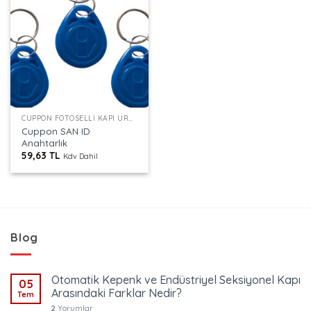
CUPPON FOTOSELLI KAPI ÜRÜNLERI
Cuppon SAN ID
Anahtarlık
59,63
TL
Kdv Dahil
Blog
Otomatik Kepenk ve Endüstriyel Seksiyonel Kapı
05
Arasındaki Farklar Nedir?
Tem
2
Yorumlar