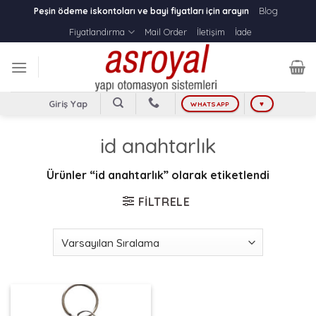
Skip
Blog
Peşin ödeme iskontoları ve bayi fiyatları için arayın
to
Fiyatlandırma
Mail Order
İletişim
İade
content
Giriş Yap
WHATSAPP
♥
id anahtarlık
Ürünler “id anahtarlık” olarak etiketlendi
FILTRELE