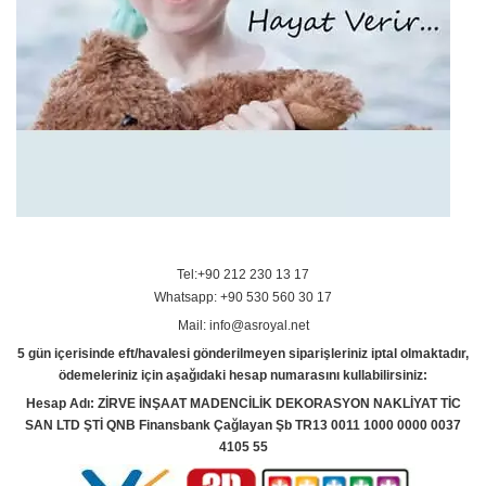
Tel:+90 212 230 13 17
Whatsapp: +90 530 560 30 17
Mail: info@asroyal.net
5 gün içerisinde eft/havalesi gönderilmeyen siparişleriniz iptal olmaktadır,
ödemeleriniz için aşağıdaki hesap numarasını kullabilirsiniz:
Hesap Adı: ZİRVE İNŞAAT MADENCİLİK DEKORASYON NAKLİYAT TİC
SAN LTD ŞTİ QNB Finansbank Çağlayan Şb TR13 0011 1000 0000 0037
4105 55