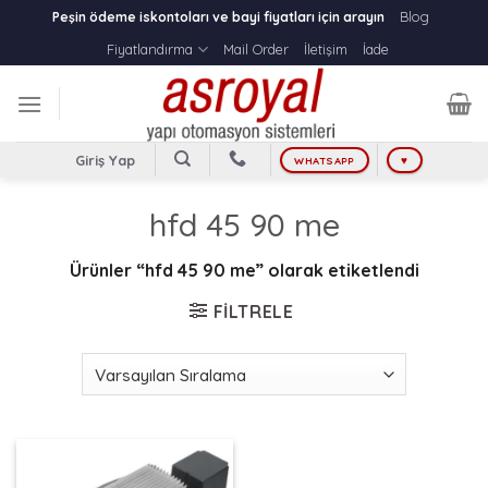
Skip
Blog
Peşin ödeme iskontoları ve bayi fiyatları için arayın
to
Fiyatlandırma
Mail Order
İletişim
İade
content
Giriş Yap
WHATSAPP
♥
hfd 45 90 me
Ürünler “hfd 45 90 me” olarak etiketlendi
FILTRELE