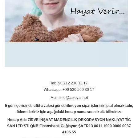
Tel:+90 212 230 13 17
Whatsapp: +90 530 560 30 17
Mail: info@asroyal.net
5 gün içerisinde eft/havalesi gönderilmeyen siparişleriniz iptal olmaktadır,
ödemeleriniz için aşağıdaki hesap numarasını kullabilirsiniz:
Hesap Adı: ZİRVE İNŞAAT MADENCİLİK DEKORASYON NAKLİYAT TİC
SAN LTD ŞTİ QNB Finansbank Çağlayan Şb TR13 0011 1000 0000 0037
4105 55