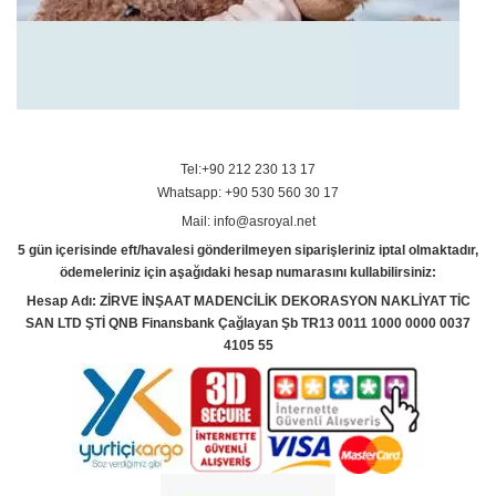
Tel:+90 212 230 13 17
Whatsapp: +90 530 560 30 17
Mail: info@asroyal.net
5 gün içerisinde eft/havalesi gönderilmeyen siparişleriniz iptal olmaktadır,
ödemeleriniz için aşağıdaki hesap numarasını kullabilirsiniz:
Hesap Adı: ZİRVE İNŞAAT MADENCİLİK DEKORASYON NAKLİYAT TİC
SAN LTD ŞTİ QNB Finansbank Çağlayan Şb TR13 0011 1000 0000 0037
4105 55