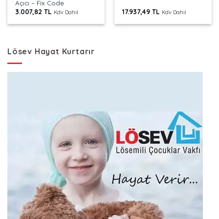
Açıcı – Fix Code
3.007,82
TL
17.937,49
TL
Kdv Dahil
Kdv Dahil
Lösev Hayat Kurtarır