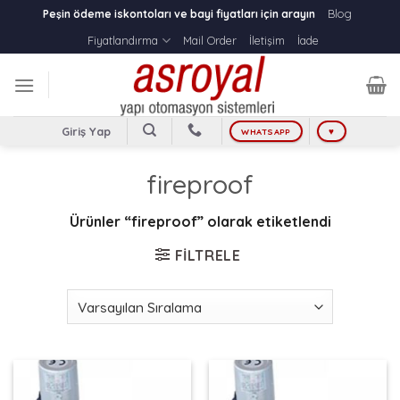
Skip
Blog
Peşin ödeme iskontoları ve bayi fiyatları için arayın
to
Fiyatlandırma
Mail Order
İletişim
İade
content
Giriş Yap
WHATSAPP
♥
fireproof
Ürünler “fireproof” olarak etiketlendi
FILTRELE