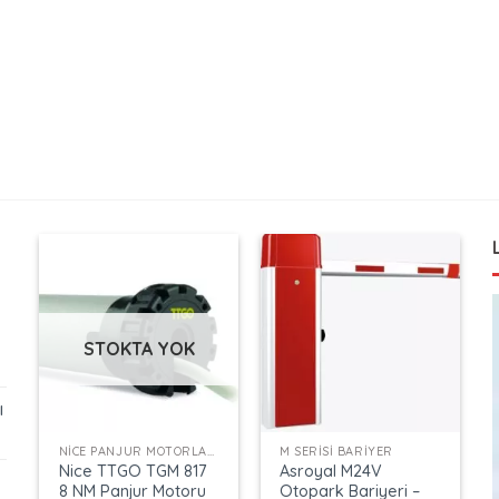
STOKTA YOK
ı
+
+
NICE PANJUR MOTORLARI
M SERISI BARIYER
Nice TTGO TGM 817
Asroyal M24V
8 NM Panjur Motoru
Otopark Bariyeri –