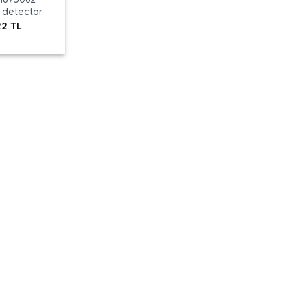
detector
22
TL
l