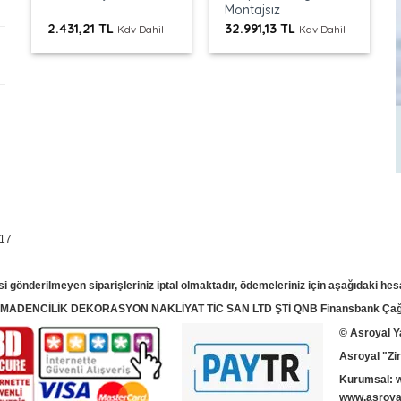
Montajsız
2.431,21
TL
32.991,13
TL
Kdv Dahil
Kdv Dahil
 17
si gönderilmeyen siparişleriniz iptal olmaktadır, ödemeleriniz için aşağıdaki hes
T MADENCİLİK DEKORASYON NAKLİYAT TİC SAN LTD ŞTİ QNB Finansbank Çağla
© Asroyal
Y
Asroyal "Zir
Kurumsal:
www.asroyal