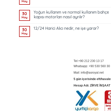
May
Yoğun kullanım ve normal kullanım bahçe
30
kapısı motorları nasıl ayrılır?
May
12/24 Harici Alıcı nedir, ne işe yarar?
30
May
Tel:+90 212 230 13 17
Whatsapp: +90 530 560 30
Mail: info@asroyal.net
5 gün içerisinde eft/havale
Hesap Adı: ZİRVE İNŞAA