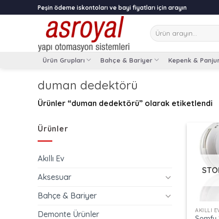
Skip
Peşin ödeme iskontoları ve bayi fiyatları için arayın
to
content
Ara:
Ürün Grupları
Bahçe & Bariyer
Kepenk & Panju
duman dedektörü
Ürünler “duman dedektörü” olarak etiketlendi
Ürünler
Akıllı Ev
STO
Aksesuar
+
Bahçe & Bariyer
AKILLI E
Demonte Ürünler
Somfy 