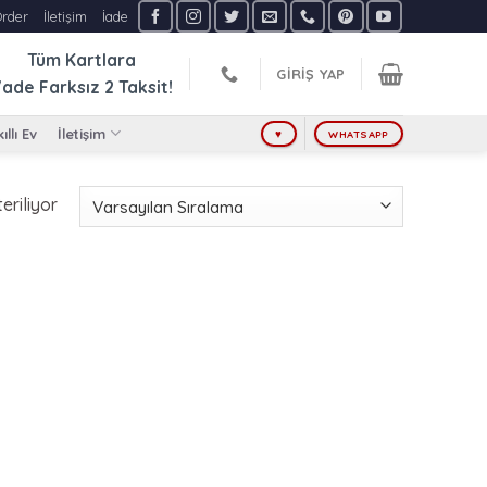
Order
İletişim
İade
Tüm Kartlara
GIRIŞ YAP
ade Farksız
2 Taksit!
ıllı Ev
İletişim
♥
WHATSAPP
eriliyor