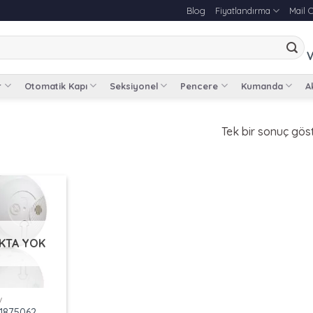
Blog
Fiyatlandırma
Mail 
V
r
Otomatik Kapı
Seksiyonel
Pencere
Kumanda
Ak
Tek bir sonuç göst
KTA YOK
V
1875062