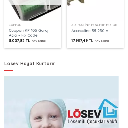
CUPPON
ACCESSLINE PENCERE MOTORU
Cuppon KP 105 Garaj
Accessline 55 230 V
Açıcı – Fix Code
3.007,82
TL
17.937,49
TL
Kdv Dahil
Kdv Dahil
Lösev Hayat Kurtarır