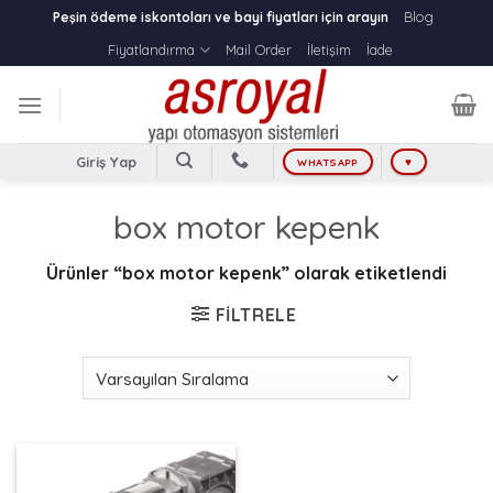
Skip
Blog
Peşin ödeme iskontoları ve bayi fiyatları için arayın
to
Fiyatlandırma
Mail Order
İletişim
İade
content
Giriş Yap
WHATSAPP
♥
box motor kepenk
Ürünler “box motor kepenk” olarak etiketlendi
FILTRELE