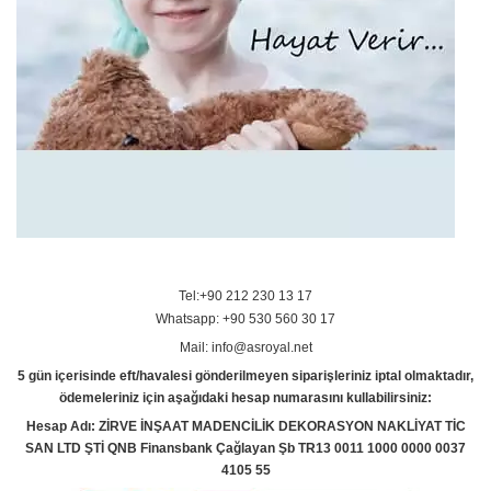
Tel:+90 212 230 13 17
Whatsapp: +90 530 560 30 17
Mail: info@asroyal.net
5 gün içerisinde eft/havalesi gönderilmeyen siparişleriniz iptal olmaktadır,
ödemeleriniz için aşağıdaki hesap numarasını kullabilirsiniz:
Hesap Adı: ZİRVE İNŞAAT MADENCİLİK DEKORASYON NAKLİYAT TİC
SAN LTD ŞTİ QNB Finansbank Çağlayan Şb TR13 0011 1000 0000 0037
4105 55