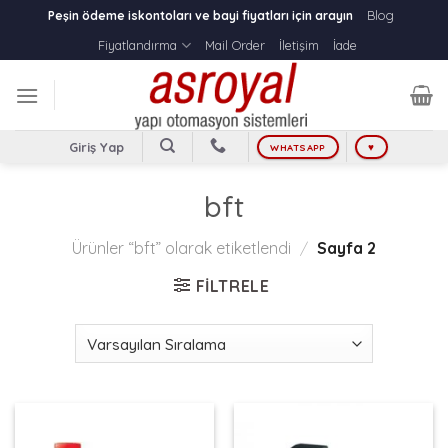
Skip
Blog
Peşin ödeme iskontoları ve bayi fiyatları için arayın
to
Fiyatlandırma
Mail Order
İletişim
İade
content
Giriş Yap
WHATSAPP
♥
bft
Ürünler “bft” olarak etiketlendi
/
Sayfa 2
FILTRELE