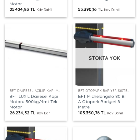
Motor
25.424,83
TL
55.390,16
TL
Kdv Dahil
Kdv Dahil
STOKTA YOK
BFT DAIRESEL AÇILIR KAPI MOTORU
BFT OTOPARK BARIYER SISTEMLERI
BFT LUX L Dairesel Kapı
BFT Michelangelo 80 BT
Motoru 500kg/4mt Tek
A Otopark Bariyeri 8
Motor
Metre
26.234,32
TL
103.350,76
TL
Kdv Dahil
Kdv Dahil