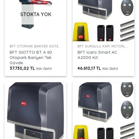
STOKTA YOK
BFT OTOPARK BARIYER SISTEMLERI
BFT SÜRGÜLÜ KAPI MOTORLARI
BFT GIOTTO BT A 60
BFT Icaro Smart AC
Otopark Bariyeri Tek
A2000 Kit
Gövde
37.730,02
TL
46.610,17
TL
Kdv Dahil
Kdv Dahil