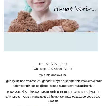
Tel:+90 212 230 13 17
Whatsapp: +90 530 560 30 17
Mail: info@asroyal.net
5 gün içerisinde eft/havalesi gönderilmeyen siparişleriniz iptal olmaktadır,
ödemeleriniz için aşağıdaki hesap numarasını kullabilirsiniz:
Hesap Adı: ZİRVE İNŞAAT MADENCİLİK DEKORASYON NAKLİYAT TİC
SAN LTD ŞTİ QNB Finansbank Çağlayan Şb TR13 0011 1000 0000 0037
4105 55