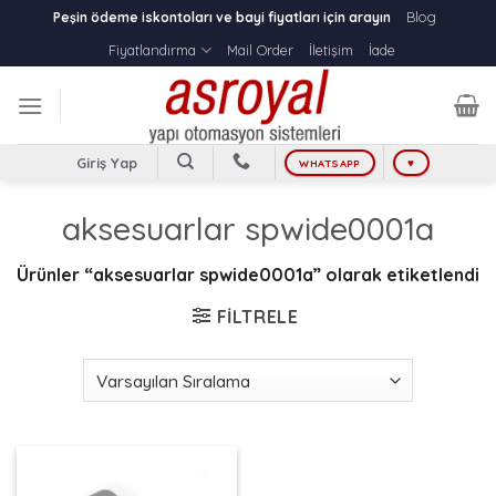
Skip
Blog
Peşin ödeme iskontoları ve bayi fiyatları için arayın
to
Fiyatlandırma
Mail Order
İletişim
İade
content
Giriş Yap
WHATSAPP
♥
aksesuarlar spwide0001a
Ürünler “aksesuarlar spwide0001a” olarak etiketlendi
FILTRELE