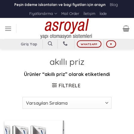
Skip
Blog
Peşin ödeme iskontoları ve bayi fiyatları için arayın
to
Fiyatlandırma
Mail Order
İletişim
İade
content
Giriş Yap
WHATSAPP
♥
akıllı priz
Ürünler “akıllı priz” olarak etiketlendi
FILTRELE