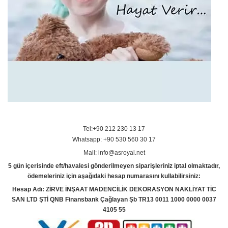
Tel:+90 212 230 13 17
Whatsapp: +90 530 560 30 17
Mail: info@asroyal.net
5 gün içerisinde eft/havalesi gönderilmeyen siparişleriniz iptal olmaktadır,
ödemeleriniz için aşağıdaki hesap numarasını kullabilirsiniz:
Hesap Adı: ZİRVE İNŞAAT MADENCİLİK DEKORASYON NAKLİYAT TİC
SAN LTD ŞTİ QNB Finansbank Çağlayan Şb TR13 0011 1000 0000 0037
4105 55