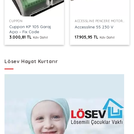
CUPPON
ACCESSLINE PENCERE MOTORU
Cuppon KP 105 Garaj
Accessline 55 230 V
Açıcı – Fix Code
3.000,81
TL
17.905,95
TL
Kdv Dahil
Kdv Dahil
Lösev Hayat Kurtarır