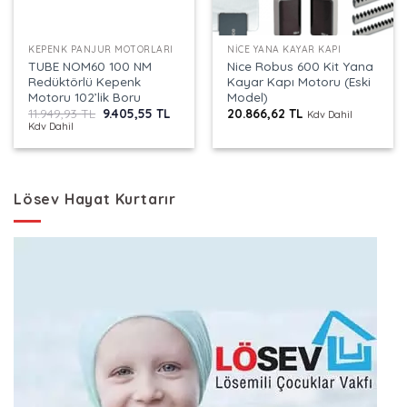
KEPENK PANJUR MOTORLARI
NICE YANA KAYAR KAPI
TUBE NOM60 100 NM
Nice Robus 600 Kit Yana
Redüktörlü Kepenk
Kayar Kapı Motoru (Eski
Motoru 102’lik Boru
Model)
Orijinal
Şu
11.949,93
TL
9.405,55
TL
20.866,62
TL
Kdv Dahil
fiyat:
andaki
Kdv Dahil
11.949,93 TL.
fiyat:
9.405,55 TL.
Lösev Hayat Kurtarır