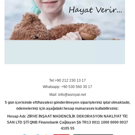
Tel:+90 212 230 13 17
Whatsapp: +90 530 560 30 17
Mail: info@asroyal.net
5 gün içerisinde eft/havalesi gönderilmeyen siparişleriniz iptal olmaktadır,
ödemeleriniz için aşağıdaki hesap numarasını kullabilirsiniz:
Hesap Adı: ZİRVE İNŞAAT MADENCİLİK DEKORASYON NAKLİYAT TİC
SAN LTD ŞTİ QNB Finansbank Çağlayan Şb TR13 0011 1000 0000 0037
4105 55