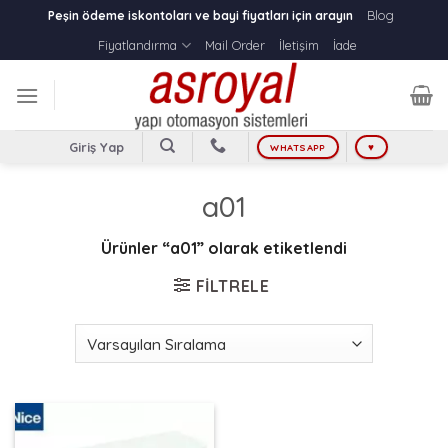
Skip
Blog
Peşin ödeme iskontoları ve bayi fiyatları için arayın
to
Fiyatlandırma
Mail Order
İletişim
İade
content
Giriş Yap
WHATSAPP
♥
a01
Ürünler “a01” olarak etiketlendi
FILTRELE