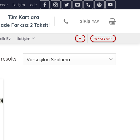
Order
İletişim
İade
Tüm Kartlara
GIRIŞ YAP
ade Farksız
2 Taksit!
ıllı Ev
İletişim
♥
WHATSAPP
 results