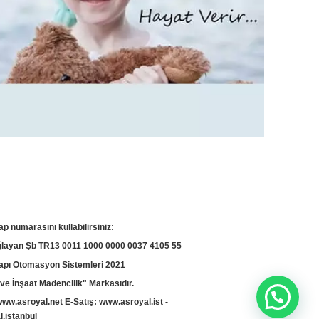
ap numarasını kullabilirsiniz:
yan Şb TR13 0011 1000 0000 0037 4105 55
apı Otomasyon Sistemleri 2021
ve İnşaat Madencilik" Markasıdır.
www.asroyal.net
E-Satış:
www.asroyal.ist
-
.istanbul