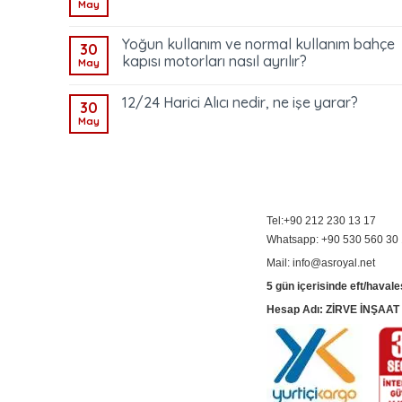
May
Yoğun kullanım ve normal kullanım bahçe
30
kapısı motorları nasıl ayrılır?
May
12/24 Harici Alıcı nedir, ne işe yarar?
30
May
Tel:+90 212 230 13 17
Whatsapp: +90 530 560 30
Mail: info@asroyal.net
5 gün içerisinde eft/havale
Hesap Adı: ZİRVE İNŞAA