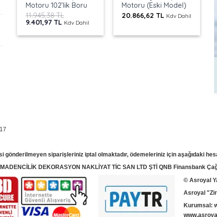
Motoru 102’lik Boru
Motoru (Eski Model)
11.945,38
TL
20.866,62
TL
Kdv Dahil
Orijinal
Şu
9.401,97
TL
Kdv Dahil
fiyat:
andaki
11.945,38 TL.
fiyat:
9.401,97 TL.
 17
si gönderilmeyen siparişleriniz iptal olmaktadır, ödemeleriniz için aşağıdaki hes
T MADENCİLİK DEKORASYON NAKLİYAT TİC SAN LTD ŞTİ QNB Finansbank Çağla
© Asroyal
Y
Asroyal "Zir
Kurumsal:
www.asroyal