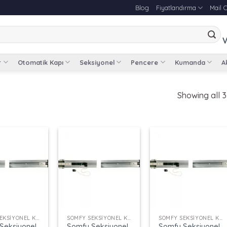
Blog
Fiyatlandırma
Mail 
V
r
Otomatik Kapı
Seksiyonel
Pencere
Kumanda
Ak
Showing all 3
+
+
SOMFY SEKSIYONEL KAPI MOTORU RAYI
SOMFY SEKSIYONEL KAPI MOTORU RAYI
SOMFY SEKSIYONEL KAPI MOTORU RAYI
Seksiyonel
Somfy Seksiyonel
Somfy Seksiyonel