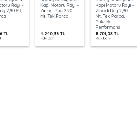
otoru Rayı –
Kapı Motoru Rayı –
Kapı Motoru Rayı –
ay 2,90 Mt,
Zincirli Ray 2,90
Zincirli Ray 2,90
rça
Mt, Tek Parça
Mt, Tek Parça,
Yüksek
Performans
96
TL
4.240,33
TL
8.701,08
TL
l
Kdv Dahil
Kdv Dahil