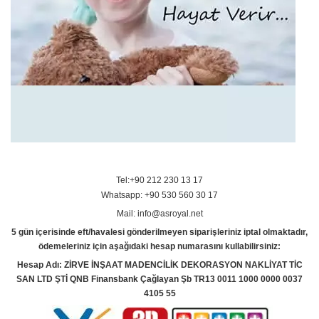
Tel:+90 212 230 13 17
Whatsapp: +90 530 560 30 17
Mail: info@asroyal.net
5 gün içerisinde eft/havalesi gönderilmeyen siparişleriniz iptal olmaktadır,
ödemeleriniz için aşağıdaki hesap numarasını kullabilirsiniz:
Hesap Adı: ZİRVE İNŞAAT MADENCİLİK DEKORASYON NAKLİYAT TİC
SAN LTD ŞTİ QNB Finansbank Çağlayan Şb TR13 0011 1000 0000 0037
4105 55