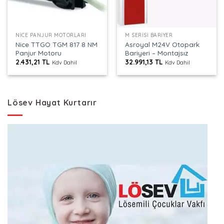
NICE PANJUR MOTORLARI
M SERISI BARIYER
Nice TTGO TGM 817 8 NM
Asroyal M24V Otopark
Panjur Motoru
Bariyeri – Montajsız
2.431,21
TL
32.991,13
TL
Kdv Dahil
Kdv Dahil
Lösev Hayat Kurtarır