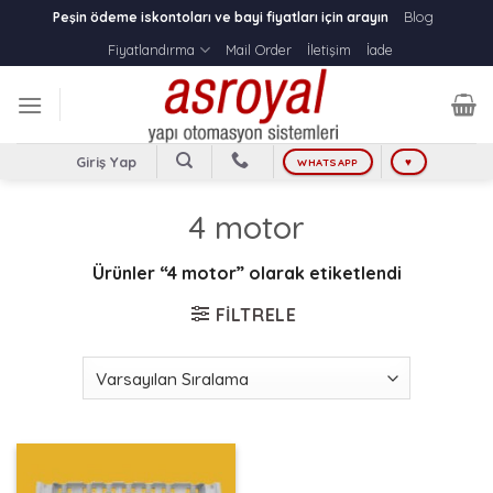
Skip
Blog
Peşin ödeme iskontoları ve bayi fiyatları için arayın
to
Fiyatlandırma
Mail Order
İletişim
İade
content
Giriş Yap
WHATSAPP
♥
4 motor
Ürünler “4 motor” olarak etiketlendi
FILTRELE