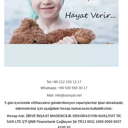
Tel:+90 212 230 13 17
Whatsapp: +90 530 560 30 17
Mail: info@asroyal.net
5 gün içerisinde eft/havalesi gönderilmeyen siparişleriniz iptal olmaktadır,
ödemeleriniz için aşağıdaki hesap numarasını kullabilirsiniz:
Hesap Adı: ZİRVE İNŞAAT MADENCİLİK DEKORASYON NAKLİYAT TİC
SAN LTD ŞTİ QNB Finansbank Çağlayan Şb TR13 0011 1000 0000 0037
4105 55