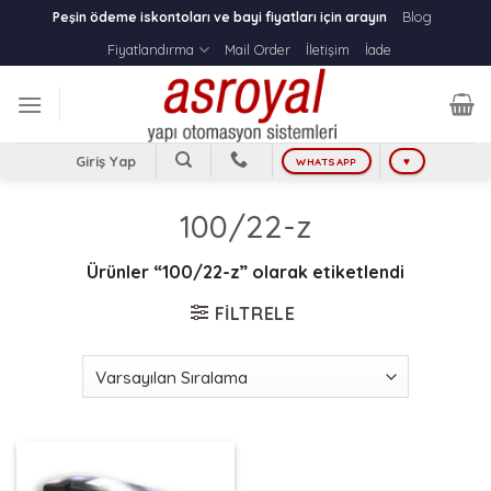
Skip
Blog
Peşin ödeme iskontoları ve bayi fiyatları için arayın
to
Fiyatlandırma
Mail Order
İletişim
İade
content
Giriş Yap
WHATSAPP
♥
100/22-z
Ürünler “100/22-z” olarak etiketlendi
FILTRELE