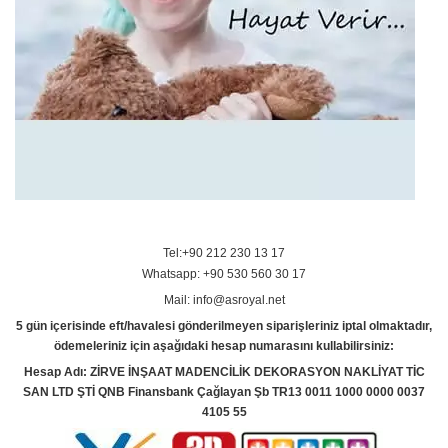
Tel:+90 212 230 13 17
Whatsapp: +90 530 560 30 17
Mail: info@asroyal.net
5 gün içerisinde eft/havalesi gönderilmeyen siparişleriniz iptal olmaktadır,
ödemeleriniz için aşağıdaki hesap numarasını kullabilirsiniz:
Hesap Adı: ZİRVE İNŞAAT MADENCİLİK DEKORASYON NAKLİYAT TİC
SAN LTD ŞTİ QNB Finansbank Çağlayan Şb TR13 0011 1000 0000 0037
4105 55