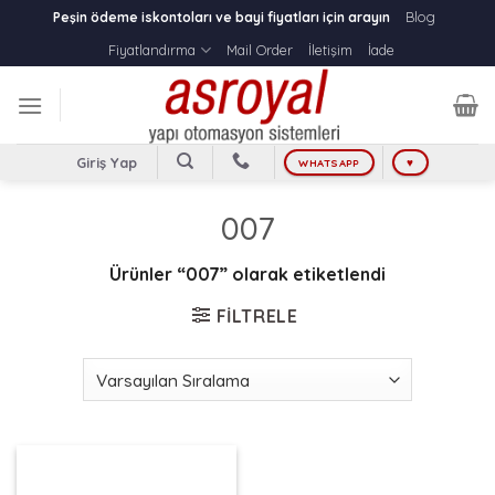
Skip
Blog
Peşin ödeme iskontoları ve bayi fiyatları için arayın
to
Fiyatlandırma
Mail Order
İletişim
İade
content
Giriş Yap
WHATSAPP
♥
007
Ürünler “007” olarak etiketlendi
FILTRELE