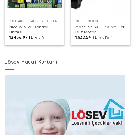
NICE AKSESUAR VE YEDEK PARÇALAR
MOSEL MOTOR
Nice WIA 20 Kontrol
Mosel Sel 60 – 30 NM TYP
Ünitesi
Düz Motor
13.456,97
TL
1.932,54
TL
Kdv Dahil
Kdv Dahil
Lösev Hayat Kurtarır