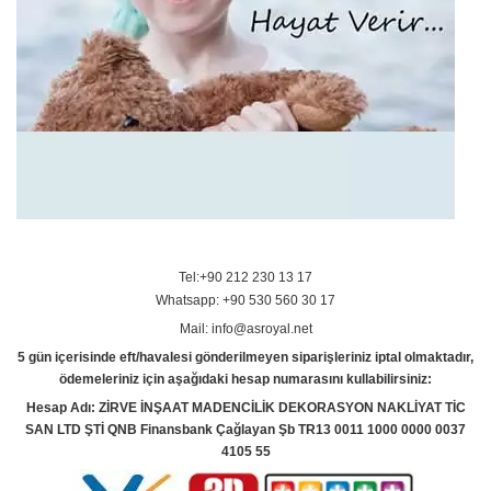
Tel:+90 212 230 13 17
Whatsapp: +90 530 560 30 17
Mail: info@asroyal.net
5 gün içerisinde eft/havalesi gönderilmeyen siparişleriniz iptal olmaktadır,
ödemeleriniz için aşağıdaki hesap numarasını kullabilirsiniz:
Hesap Adı: ZİRVE İNŞAAT MADENCİLİK DEKORASYON NAKLİYAT TİC
SAN LTD ŞTİ QNB Finansbank Çağlayan Şb TR13 0011 1000 0000 0037
4105 55