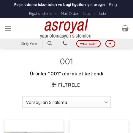
Skip
Blog
Peşin ödeme iskontoları ve bayi fiyatları için arayın
to
Fiyatlandırma
Mail Order
İletişim
İade
content
Giriş Yap
WHATSAPP
♥
001
Ürünler “001” olarak etiketlendi
FILTRELE