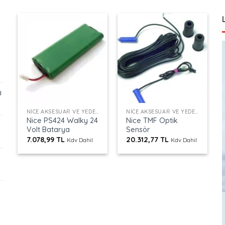
ı
+
+
NICE AKSESUAR VE YEDEK PARÇALAR
NICE AKSESUAR VE YEDEK PARÇALAR
Nice PS424 Walky 24
Nice TMF Optik
Volt Batarya
Sensör
7.078,99
TL
20.312,77
TL
Kdv Dahil
Kdv Dahil