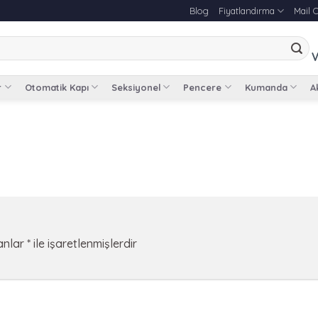
Blog
Fiyatlandırma
Mail 
V
r
Otomatik Kapı
Seksiyonel
Pencere
Kumanda
Ak
lanlar
*
ile işaretlenmişlerdir