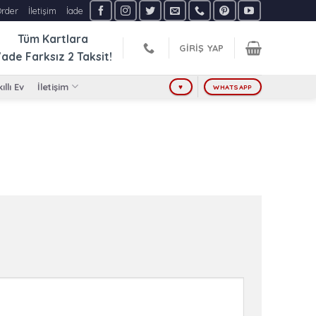
Order
İletişim
İade
Tüm Kartlara
GIRIŞ YAP
ade Farksız
2 Taksit!
ıllı Ev
İletişim
♥
WHATSAPP