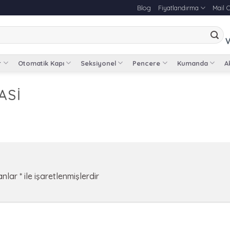
Blog
Fiyatlandırma
Mail 
V
r
Otomatik Kapı
Seksiyonel
Pencere
Kumanda
Ak
ASI
lanlar
*
ile işaretlenmişlerdir