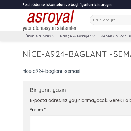
Skip
Peşin ödeme iskontoları ve bayi fiyatları için arayın
to
content
Ara:
Ürün Grupları
Bahçe & Bariyer
Kepenk & Panju
NICE-A924-BAGLANTI-SEM
nice-a924-baglanti-semasi
Bir yanıt yazın
E-posta adresiniz yayınlanmayacak.
Gerekli a
Yorum
*