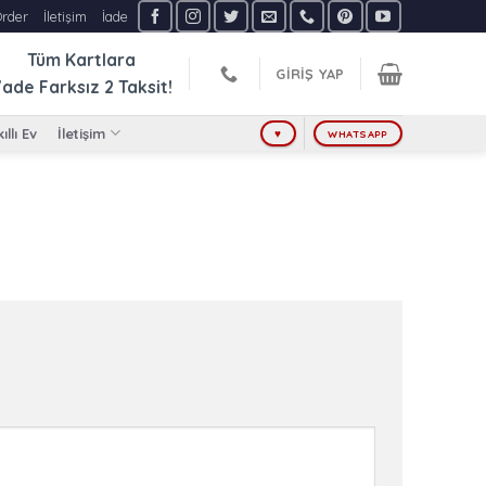
Order
İletişim
İade
Tüm Kartlara
GIRIŞ YAP
ade Farksız
2 Taksit!
ıllı Ev
İletişim
♥
WHATSAPP