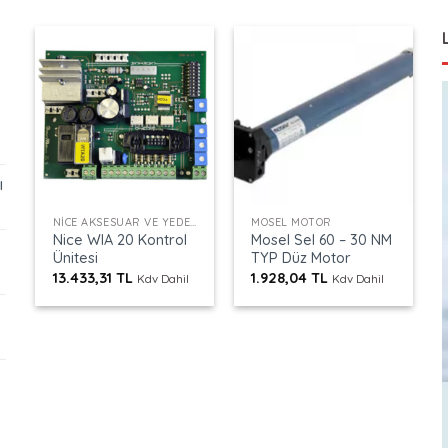
ı
+
+
NICE AKSESUAR VE YEDEK PARÇALAR
MOSEL MOTOR
Nice WIA 20 Kontrol
Mosel Sel 60 – 30 NM
Ünitesi
TYP Düz Motor
13.433,31
TL
1.928,04
TL
Kdv Dahil
Kdv Dahil