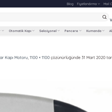
Blog
Fiyatlandırma
Mail 
V
r
Otomatik Kapı
Seksiyonel
Pencere
Kumanda
Ak
yar Kapı Motoru
,
1100 × 1100
çözünürlüğünde
31 Mart 2020
tar