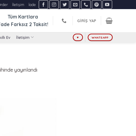
Order
İletişim
İade
Tüm Kartlara
GIRIŞ YAP
ade Farksız
2 Taksit!
ıllı Ev
İletişim
♥
WHATSAPP
ihinde yayınlandı