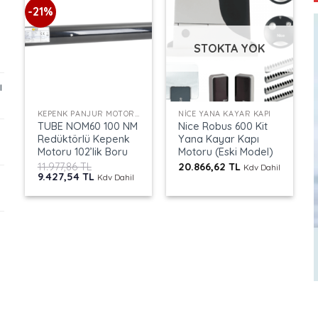
-21%
STOKTA YOK
ı
+
+
KEPENK PANJUR MOTORLARI
NICE YANA KAYAR KAPI
TUBE NOM60 100 NM
Nice Robus 600 Kit
Redüktörlü Kepenk
Yana Kayar Kapı
Motoru 102’lik Boru
Motoru (Eski Model)
11.977,86
TL
20.866,62
TL
Kdv Dahil
Orijinal
Şu
9.427,54
TL
Kdv Dahil
fiyat:
andaki
11.977,86 TL.
fiyat:
9.427,54 TL.