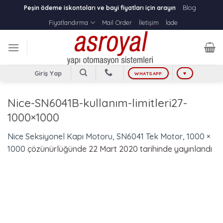
Skip
Blog
Peşin ödeme iskontoları ve bayi fiyatları için arayın
to
Fiyatlandırma
Mail Order
İletişim
İade
content
Giriş Yap
WHATSAPP
♥
Nice-SN6041B-kullanım-limitleri27-
1000×1000
Nice Seksiyonel Kapı Motoru, SN6041 Tek Motor
,
1000 ×
1000
çözünürlüğünde
22 Mart 2020
tarihinde yayınlandı