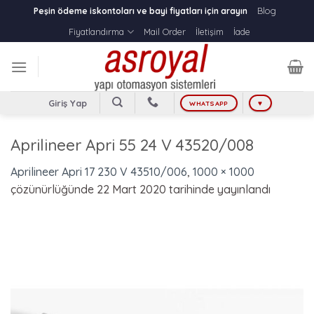
Skip
Blog
Peşin ödeme iskontoları ve bayi fiyatları için arayın
to
Fiyatlandırma
Mail Order
İletişim
İade
content
Giriş Yap
WHATSAPP
♥
Aprilineer Apri 55 24 V 43520/008
Aprilineer Apri 17 230 V 43510/006
,
1000 × 1000
çözünürlüğünde
22 Mart 2020
tarihinde yayınlandı