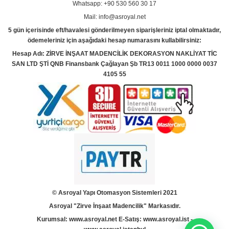
Whatsapp: +90 530 560 30 17
Mail: info@asroyal.net
5 gün içerisinde eft/havalesi gönderilmeyen siparişleriniz iptal olmaktadır,
ödemeleriniz için aşağıdaki hesap numarasını kullabilirsiniz:
Hesap Adı: ZİRVE İNŞAAT MADENCİLİK DEKORASYON NAKLİYAT TİC
SAN LTD ŞTİ QNB Finansbank Çağlayan Şb TR13 0011 1000 0000 0037
4105 55
© Asroyal
Yapı Otomasyon Sistemleri 2021
Asroyal "Zirve İnşaat Madencilik" Markasıdır.
Kurumsal:
www.asroyal.net
E-Satış:
www.asroyal.ist
-