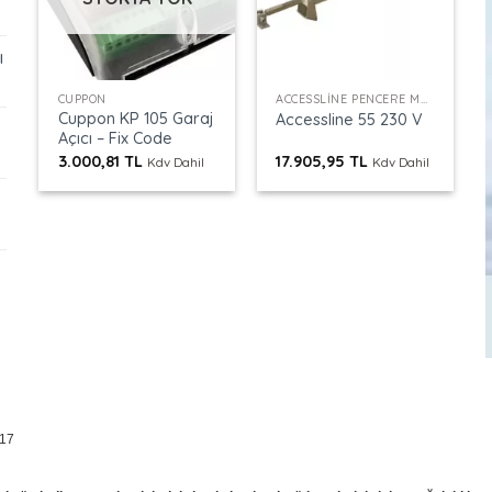
ı
+
+
CUPPON
ACCESSLINE PENCERE MOTORU
Cuppon KP 105 Garaj
Accessline 55 230 V
Açıcı – Fix Code
3.000,81
TL
17.905,95
TL
Kdv Dahil
Kdv Dahil
 17