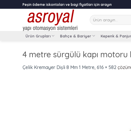
Skip
Peşin ödeme iskontoları ve bayi fiyatları için arayın
to
content
Ara:
Ürün Grupları
Bahçe & Bariyer
Kepenk & Panju
4 metre sürgülü kapı motoru 
Çelik Kremayer Dişli 8 Mm 1 Metre
,
616 × 582
çözün