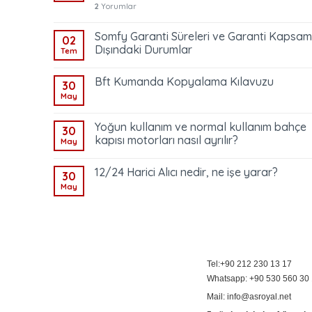
2
Yorumlar
Somfy Garanti Süreleri ve Garanti Kapsam
02
Dışındaki Durumlar
Tem
Bft Kumanda Kopyalama Kılavuzu
30
May
Yoğun kullanım ve normal kullanım bahçe
30
kapısı motorları nasıl ayrılır?
May
12/24 Harici Alıcı nedir, ne işe yarar?
30
May
Tel:+90 212 230 13 17
Whatsapp: +90 530 560 30
Mail: info@asroyal.net