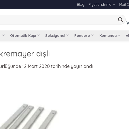
Blog
Fiyatlandırma
Mail 
V
r
Otomatik Kapı
Seksiyonel
Pencere
Kumanda
Ak
kremayer dişli
ürlüğünde
12 Mart 2020
tarihinde yayınlandı