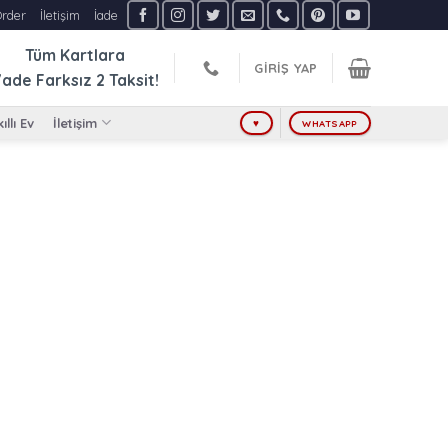
Order
İletişim
İade
Tüm Kartlara
GIRIŞ YAP
ade Farksız
2 Taksit!
ıllı Ev
İletişim
♥
WHATSAPP