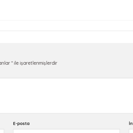
lanlar
*
ile işaretlenmişlerdir
E-posta
İn