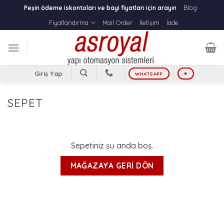
Skip
Blog
Peşin ödeme iskontoları ve bayi fiyatları için arayın
to
Fiyatlandırma
Mail Order
İletişim
İade
content
Giriş Yap
WHATSAPP
♥
SEPET
Sepetiniz şu anda boş.
MAĞAZAYA GERI DÖN