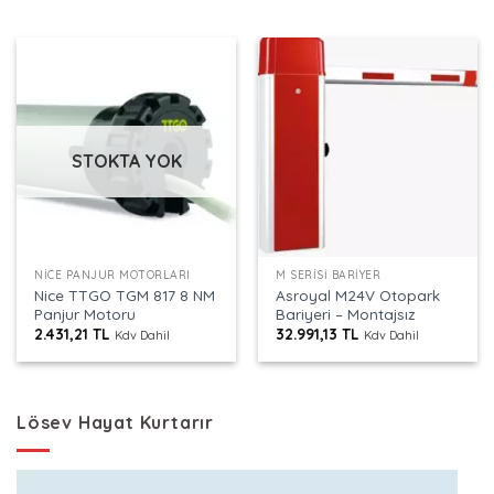
STOKTA YOK
NICE PANJUR MOTORLARI
M SERISI BARIYER
Nice TTGO TGM 817 8 NM
Asroyal M24V Otopark
Panjur Motoru
Bariyeri – Montajsız
2.431,21
TL
32.991,13
TL
Kdv Dahil
Kdv Dahil
Lösev Hayat Kurtarır