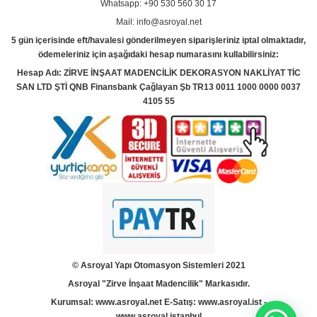
Whatsapp: +90 530 560 30 17
Mail: info@asroyal.net
5 gün içerisinde eft/havalesi gönderilmeyen siparişleriniz iptal olmaktadır,
ödemeleriniz için aşağıdaki hesap numarasını kullabilirsiniz:
Hesap Adı: ZİRVE İNŞAAT MADENCİLİK DEKORASYON NAKLİYAT TİC
SAN LTD ŞTİ QNB Finansbank Çağlayan Şb TR13 0011 1000 0000 0037
4105 55
© Asroyal
Yapı Otomasyon Sistemleri 2021
Asroyal "Zirve İnşaat Madencilik" Markasıdır.
Kurumsal:
www.asroyal.net
E-Satış:
www.asroyal.ist
-
www.asroyal.istanbul